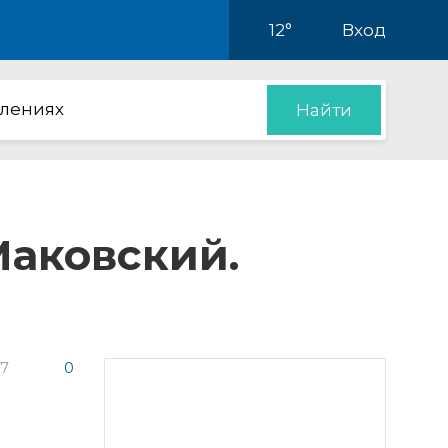
12°
Вход
влениях
Найти
Маковский.
7
0