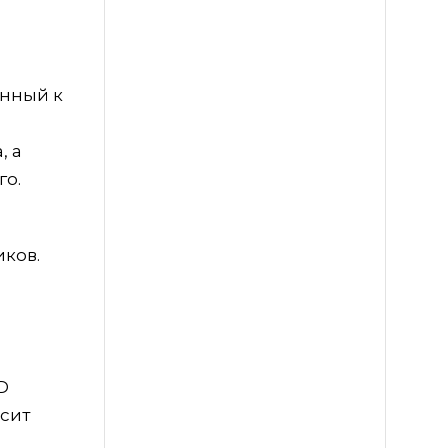
енный к
, а
го.
ков.
D
осит