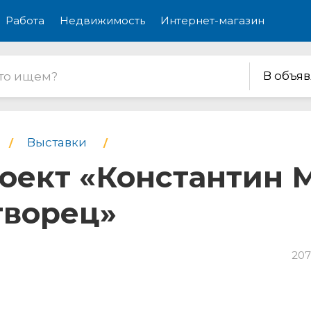
Работа
Недвижимость
Интернет-магазин
В объя
Выставки
оект «Константин 
творец»
207