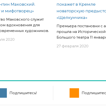
нтин Маковский.
покажет в Кремле
 и мифотворец»
новаторскую предыст
«Щелкунчика»
тво Маковского служит
ком вдохновения для
Премьера постановки с 
современных художников.
прошла на Исторической
Большого театра 11 январ
ля 2020
27 февраля 2020
Подпишитесь!
Подпишитес