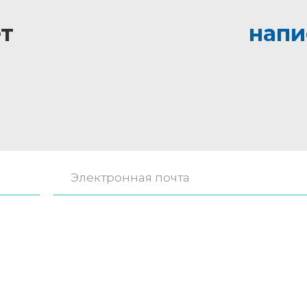
т
напи