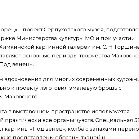
орец» – проект Серпуховского музея, подготовл
ержке Министерства культуры МО и при участии
Химкинской картинной галереи им. С. Н. Горшина
ставляет основные периоды творчества Маковско
Под венец» .
ом вдохновения для многих современных художни
но к проекту изготовил эмалевую брошь с
. Маковского.
та в выставочном пространстве используется
практически все органы чувств. Специальная 3
л картины «Под венец», колба с запахами перен
также представлены образцы тканей и