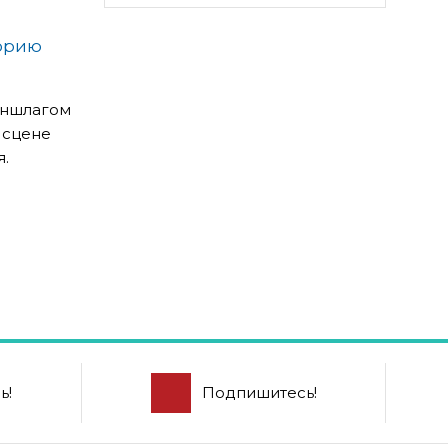
орию
аншлагом
 сцене
я.
ь!
Подпишитесь!