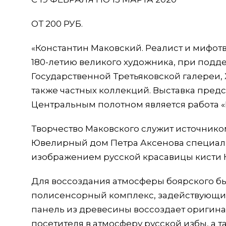
ОТ 200 РУБ.
«Константин Маковский. Реалист и мифотв
180-летию великого художника, при подд
Государственной Третьяковской галереи, 
также частных коллекций. Выставка пред
Центральным полотном является работа «
Творчество Маковского служит источник
Ювелирный дом Петра Аксенова специаль
изображением русской красавицы кисти К
Для воссоздания атмосферы боярского бы
полисенсорный комплекс, задействующий 
панель из древесины воссоздает оригина
посетителя в атмосферу русской избы, а 