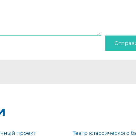
Отправ
и
очный проект
Театр классического б