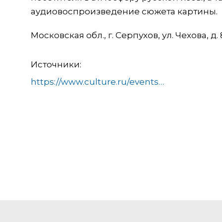
аудиовоспроизведение сюжета картины.
Московская обл., г. Серпухов, ул. Чехова, д. 
Источники:
https://www.culture.ru/events/620098/vystavochnyi-proekt-konstantin-makovskii-realist-i-mifotvorec