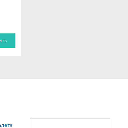
ить
алета