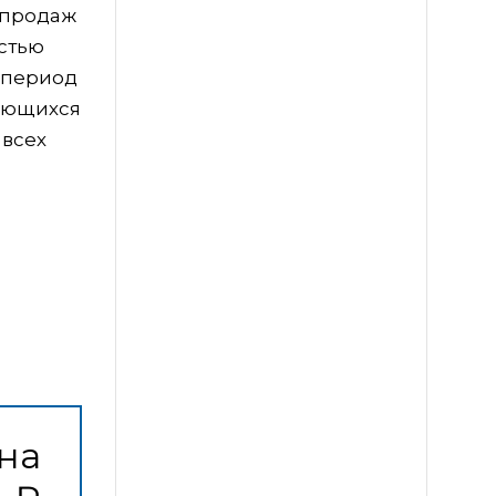
 продаж
стью
 период
ляющихся
 всех
на