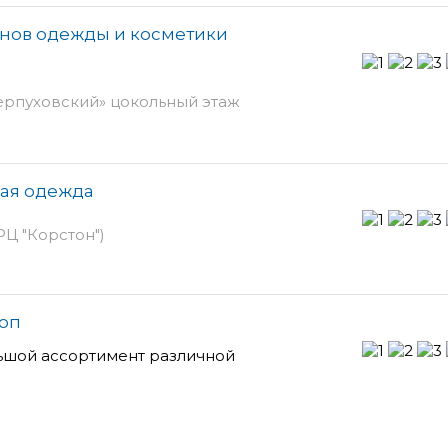
нов одежды и косметики
ерпуховский» цокольный этаж
ная одежда
РЦ "Корстон")
оп
ьшой ассортимент различной