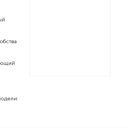
ый
обства
ляющий
модели: