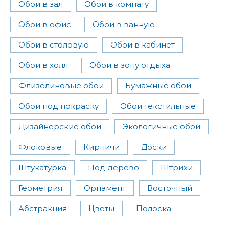
Обои в зал
Обои в комнату
Обои в офис
Обои в ванную
Обои в столовую
Обои в кабинет
Обои в холл
Обои в зону отдыха
Флизелиновые обои
Бумажные обои
Обои под покраску
Обои текстильные
Дизайнерские обои
Экологичные обои
Флоковые
Кирпичи
Доски
Штукатурка
Под дерево
Штрихи
Геометрия
Орнамент
Восточный
Абстракция
Цветы
Полоска