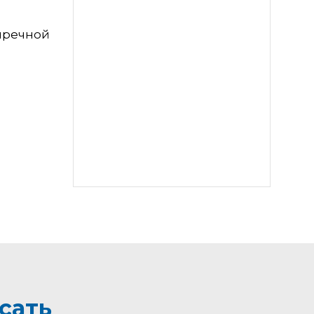
упречной
сать