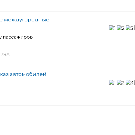
ные междугородные
у пассажиров
 78А
аказ автомобилей