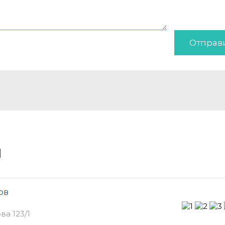
Отправ
и
ов
а 123/1