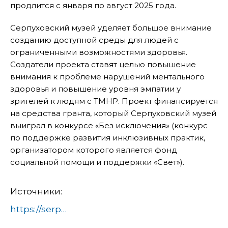
продлится с января по август 2025 года.
Серпуховский музей уделяет большое внимание
созданию доступной среды для людей с
ограниченными возможностями здоровья.
Создатели проекта ставят целью повышение
внимания к проблеме нарушений ментального
здоровья и повышение уровня эмпатии у
зрителей к людям с ТМНР. Проект финансируется
на средства гранта, который Серпуховский музей
выиграл в конкурсе «Без исключения» (конкурс
по поддержке развития инклюзивных практик,
организатором которого является фонд
социальной помощи и поддержки «Свет»).
Источники:
https://serpuhov.ru/news/prikosnutsya-k-prekrasnomu-detyam-s-osobennostyami-zdorovya-pomogaet-serpukhovskiy-istoriko-khudozhe/