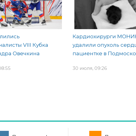
лились
Кардиохирурги МОНИ
алисты VIII Кубка
удалили опухоль серд
ндра Овечкина
пациентке в Подмоско
08:55
30 июля, 09:26