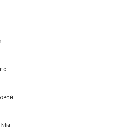
 
с 
овой 
 Мы 