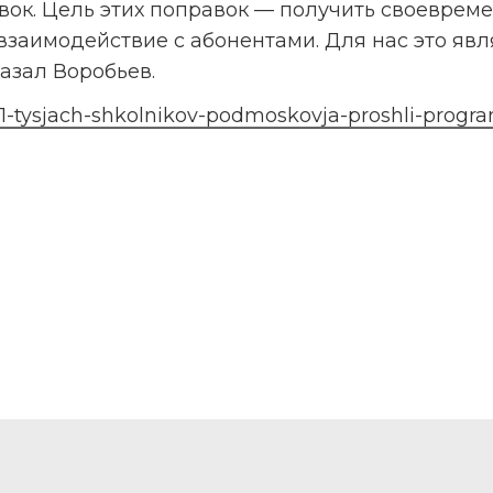
ок. Цель этих поправок — получить своевреме
взаимодействие с абонентами. Для нас это явля
азал Воробьев.
-11-tysjach-shkolnikov-podmoskovja-proshli-prog