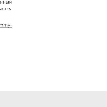
нный 
ется 
rammy-