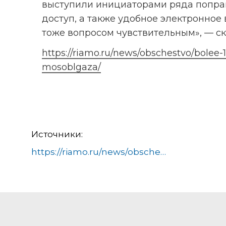
выступили инициаторами ряда поправ
доступ, а также удобное электронное 
тоже вопросом чувствительным», — ск
https://riamo.ru/news/obschestvo/bolee
mosoblgaza/
Источники:
https://riamo.ru/news/obschestvo/bolee-11-tysjach-shkolnikov-podmoskovja-proshli-programmy-mosoblgaza/