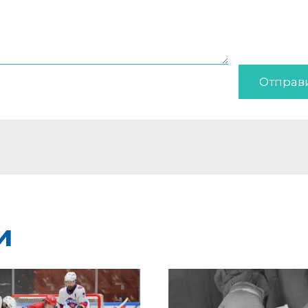
Отправ
и