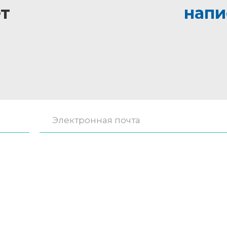
т
напи