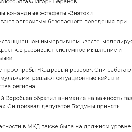
«Мособлгаз» Игорь Баранов.
ны командные эстафеты «Знатоки 
ывают алгоритмы безопасного поведения при 
дистанционном иммерсивном квесте, моделируя
дростков развивают системное мышление и 
выки.
 профпробы «Кадровый резерв». Они работают 
муляжами, решают ситуационные кейсы и 
ства региона.
й Воробьев обратил внимание на важность газ
х. Он призвал депутатов Госдумы принять 
пасности в МКД также была на должном уровне.