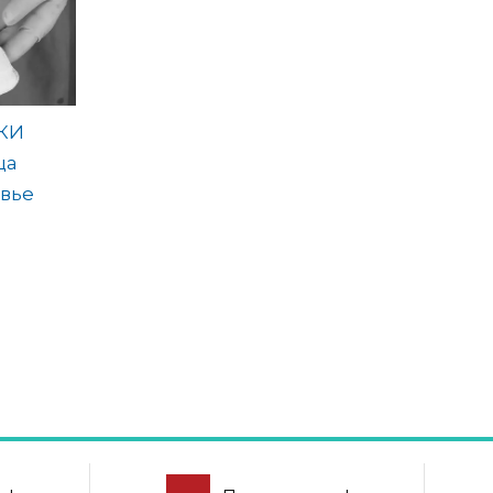
КИ
ца
вье