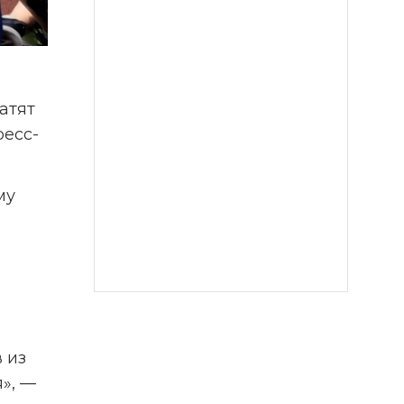
тят 
ресс-
у 
 
из 
, — 