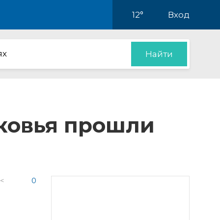
12°
Вход
ях
Найти
сковья прошли
 <
0