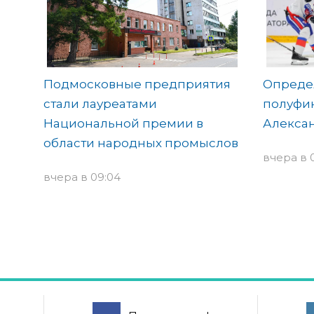
Подмосковные предприятия
Опреде
стали лауреатами
полуфин
Национальной премии в
Алекса
области народных промыслов
вчера в 
вчера в 09:04