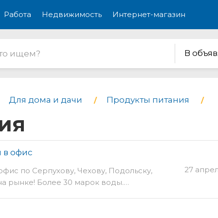
Работа
Недвижимость
Интернет-магазин
В объя
Для дома и дачи
Продукты питания
ия
 в офис
27 апре
офис по Серпухову, Чехову, Подольску,
на рынке! Более 30 марок воды.…