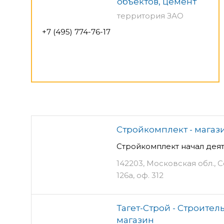
объектов, цемент
территория ЗАО
+7 (495) 774-76-17
Стройкомплект - магаз
Стройкомплект начал деят
142203, Московская обл., 
126а, оф. 312
Тагет-Строй - Строител
магазин