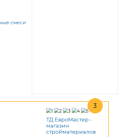
а
ьные смеси
ТД ЕвроМастер -
магазин
стройматериалов