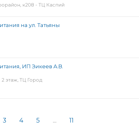
орайон, к208 - ТЦ Каспий
тания на ул. Татьяны
тания, ИП Зикеев А.В.
- 2 этаж, ТЦ Город
3
4
5
...
11