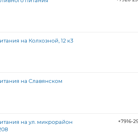
ортивного питания
тания на Колхозной, 12 к3
итания на Славянском
+7916-2
итания на ул. микрорайон
208