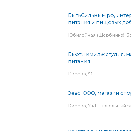
БытьСильным.рф, инте
питания и пищевых до
Юбилейная (Щербинка), 3
Бьюти имидж студия, м
питания
Кирова, 51
Зевс, ООО, магазин сп
Кирова, 7 к1 - цокольный 