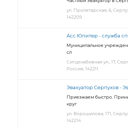
Частный эвакуатор в Сер
ул. Пролетарская, 6, Серпу
142209
Acc Юпитер - служба с
Муниципальное учрежден
сл
Ситценабивная ул., 17, Сер
Россия, 142211
Эвакуатор Серпухов - 
Приезжаем быстро. Прини
круг
ул. Ворошилова, 171, Серпу
142214