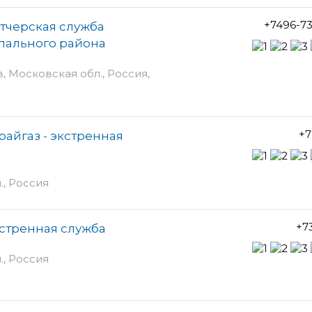
+7496-7
тчерская служба
пального района
в, Московская обл., Россия,
+7
айгаз - экстренная
., Россия
+7
кстренная служба
., Россия