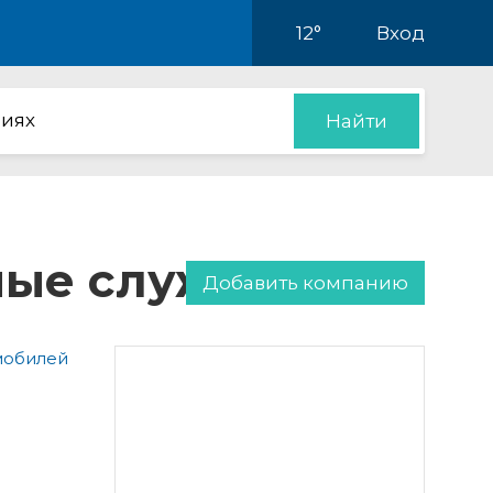
12°
Вход
иях
Найти
нные службы
Добавить компанию
мобилей