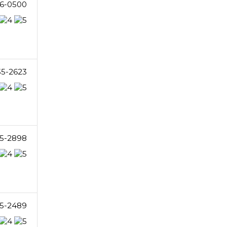
6-0500
35-2623
5-2898
5-2489