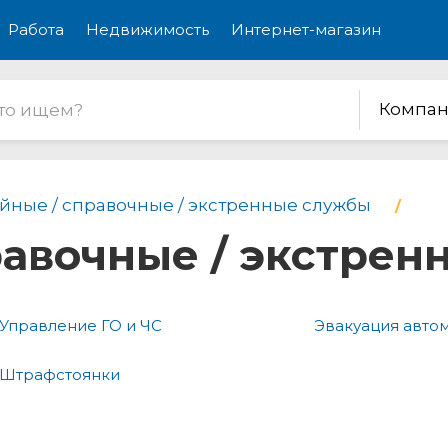
Работа
Недвижимость
Интернет-магазин
Компан
йные / справочные / экстренные службы
равочные / экстре
Управление ГО и ЧС
Эвакуация авто
Штрафстоянки