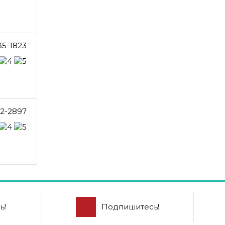
35-1823
2-2897
ь!
Подпишитесь!