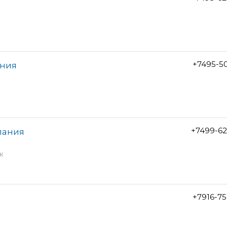
+7495-5
ания
+7499-62
пания
ж
+7916-7