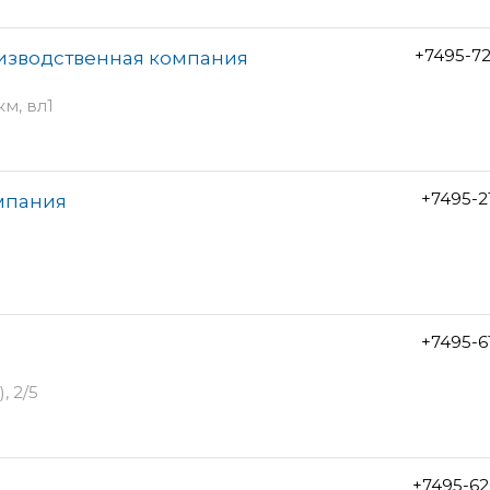
+7495-7
оизводственная компания
м, вл1
+7495-2
омпания
+7495-6
, 2/5
+7495-62