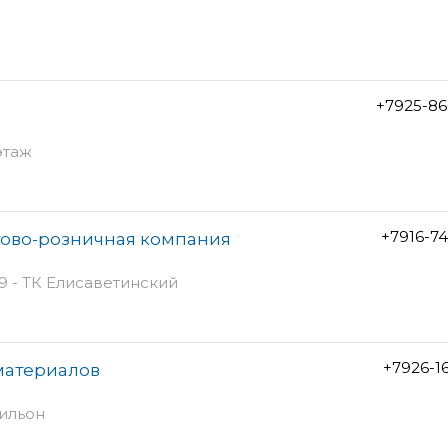
+7925-86
этаж
+7916-7
тово-розничная компания
9 - ТК Елисаветинский
+7926-1
материалов
вильон