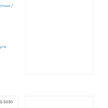
тных /
уги
0-5030