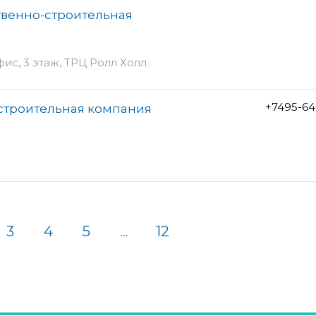
твенно-строительная
фис, 3 этаж, ТРЦ Ролл Холл
+7495-64
строительная компания
3
4
5
...
12