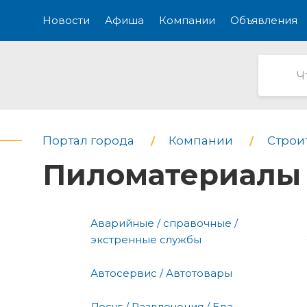
Новости
Афиша
Компании
Объявления
Портал города
Компании
Строи
Пиломатериалы 
Аварийные / справочные /
экстренные службы
Автосервис / Автотовары
Досуг / Развлечения / Еда