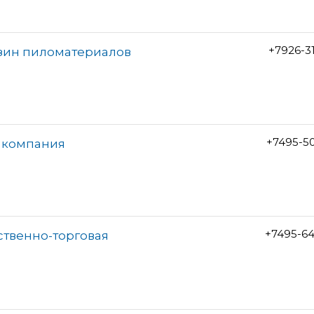
+7926-3
зин пиломатериалов
+7495-5
я компания
+7495-6
ственно-торговая