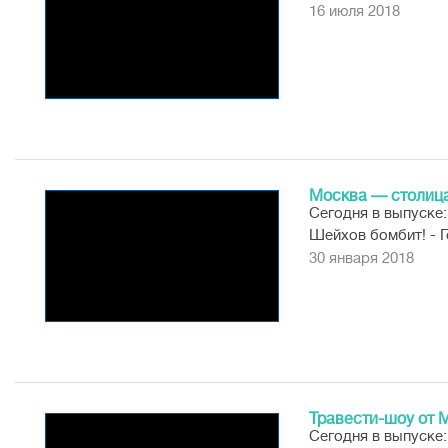
16 июля 2018
Москва — столица
Сегодня в выпуске:
Шейхов бомбит! - Г
допами, курьер...
30 января 2018
Травести-шоу от 
Сегодня в выпуске: