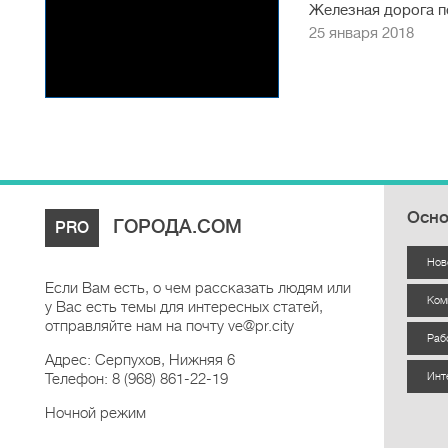
Железная дорога по
без очередей - Самс
25 января 2018
Осно
ГОРОДА.COM
PRO
Нов
Если Вам есть, о чем рассказать людям или
Ком
у Вас есть темы для интересных статей,
отправляйте нам на почту ve@pr.city
Раб
Адрес: Серпухов, Нижняя 6
Телефон: 8 (968) 861-22-19
Инт
Ночной режим