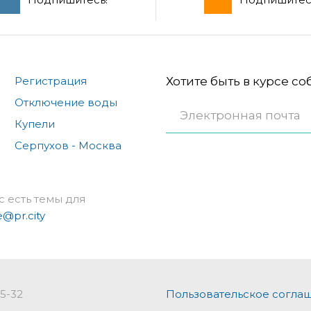
Регистрация
Хотите быть в курсе с
Отключение воды
Купели
Серпухов - Москва
с есть темы для
e@pr.city
75-32
Пользовательское согла