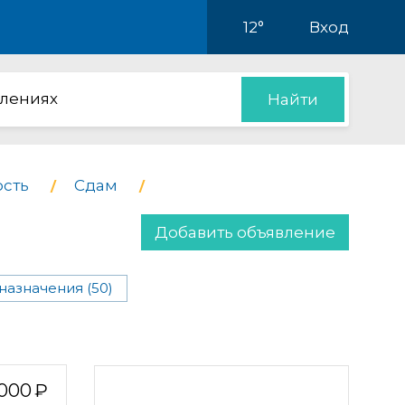
12°
Вход
влениях
Найти
сть
Сдам
Добавить объявление
азначения (50)
 000