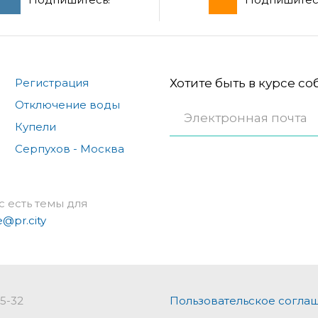
Регистрация
Хотите быть в курсе с
Отключение воды
Купели
Серпухов - Москва
с есть темы для
e@pr.city
75-32
Пользовательское согла