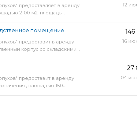
12 ию
рпухов" предоставляет в аренду
щадью 2100 м2. площадь…
одственное помещение
146
16 ию
рпухов" предоставит в аренду
венный корпус со складскими…
27
04 июн
рпухов" предоставит в аренду
значения , площадью 150…